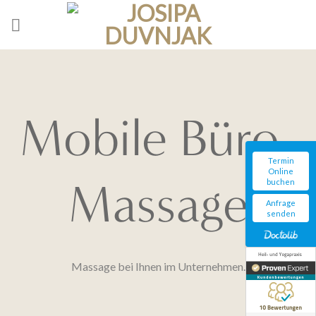
Skip
to
content
Mobile Büro-
Termin
Online
Massage
buchen
Anfrage
senden
Massage bei Ihnen im Unternehmen.